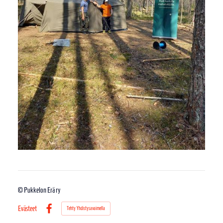
©
Pukkelon Erä ry
Evästeet
Tehty Yhdistysavaimella
Facebook