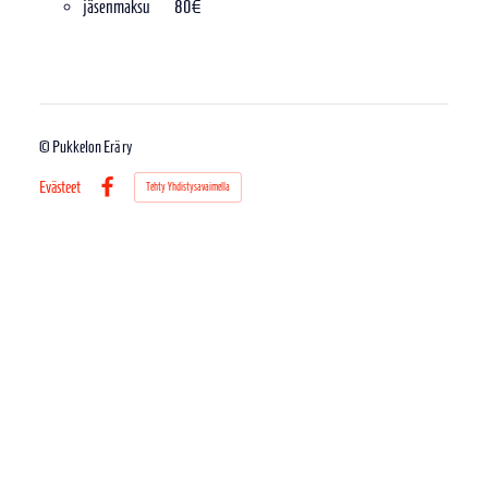
jäsenmaksu 80€
©
Pukkelon Erä ry
Evästeet
Tehty Yhdistysavaimella
Facebook