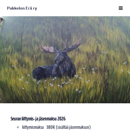
Siirry
Pukkelon Erä ry
sivun
Haku j
sisältöön
Seuran liittymis- ja jäsenmaksu 2026
liittymismaksu 380€ (sisältää jäsenmaksun)