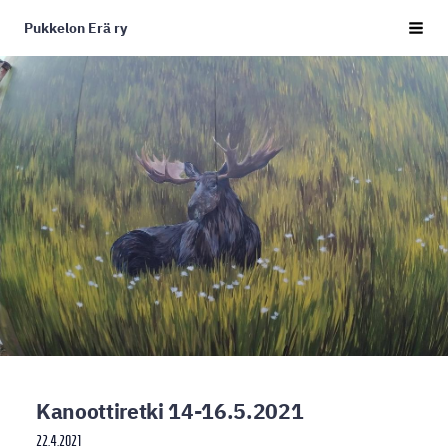
Siirry
Pukkelon Erä ry
sivun
Haku j
sisältöön
Kanoottiretki 14-16.5.2021
22.4.2021