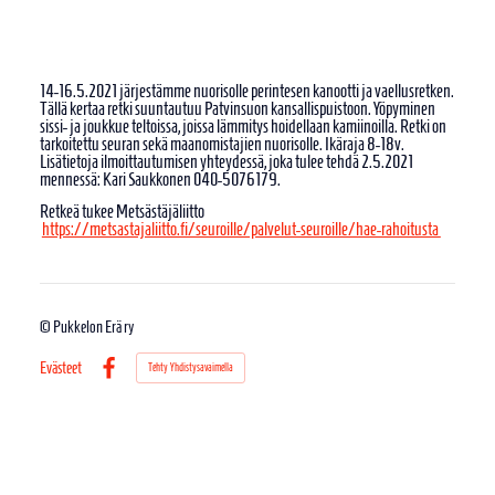
14-16.5.2021 järjestämme nuorisolle perintesen kanootti ja vaellusretken.
Tällä kertaa retki suuntautuu Patvinsuon kansallispuistoon. Yöpyminen
sissi- ja joukkue teltoissa, joissa lämmitys hoidellaan kamiinoilla. Retki on
tarkoitettu seuran sekä maanomistajien nuorisolle. Ikäraja 8-18v.
Lisätietoja ilmoittautumisen yhteydessä, joka tulee tehdä 2.5.2021
mennessä: Kari Saukkonen 040-5076179.
Retkeä tukee Metsästäjäliitto
https://metsastajaliitto.fi/seuroille/palvelut-seuroille/hae-rahoitusta
©
Pukkelon Erä ry
Evästeet
Tehty Yhdistysavaimella
Facebook