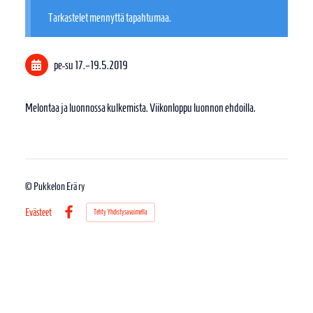
Tarkastelet mennyttä tapahtumaa.
pe-su
17.
–
19.5.2019
Melontaa ja luonnossa kulkemista. Viikonloppu luonnon ehdoilla.
©
Pukkelon Erä ry
Evästeet
Tehty Yhdistysavaimella
Facebook