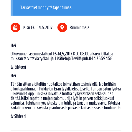
Tarkastelet mennyttä tapahtumaa.
la-su
13.
–
14.5.2017
Rimminmaja
Hei
Ulkovuorien asennustalkoot 13-14,5,2017 KLO 08,00 alkaen .Ottakaa
mukaan tarvittavia työkaluja. Lisätietoja Teviltä puh.044 7559458
tv.Sihteeri
Hei
Tänään sitten aloiteltiin nuo talkoo toimet ihan tosimielellä. No hetihän
alkoi tapahtumaan Pukkelon Erän tyylillä eli satasella. Tänään satiin lyötyä
ulkovuoret loppuun sekä raivattua tonttia nylkykatoksen sekä saunan
tieltä.Lisäksi rapattiin majan palomuuri ja lyötiin parven poikkijuoksut
valmiiksi .Tokihan myös istuskeltiin tulilla ja turistiin mukaviavia. Kitoksia
kaikille oikein mukavasta ja antoisasta päivästä koleasta säästä huolimatta
tv Sihteeri