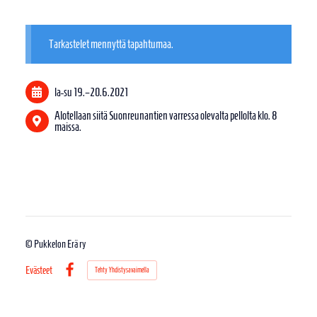
Tarkastelet mennyttä tapahtumaa.
la-su
19.
–
20.6.2021
Alotellaan siitä Suonreunantien varressa olevalta pellolta klo. 8
maissa.
©
Pukkelon Erä ry
Evästeet
Tehty Yhdistysavaimella
Facebook