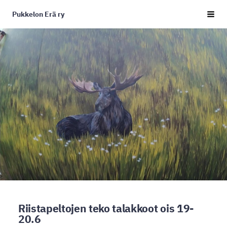
Siirry
Pukkelon Erä ry
sivun
Haku j
sisältöön
Riistapeltojen teko talakkoot ois 19-
20.6