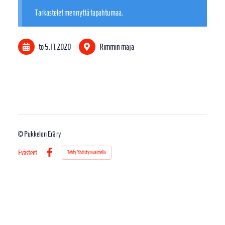
Tarkastelet mennyttä tapahtumaa.
to 5.11.2020
Rimmin maja
©
Pukkelon Erä ry
Evästeet
Tehty Yhdistysavaimella
Facebook