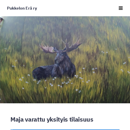
Siirry
Pukkelon Erä ry
sivun
Haku j
sisältöön
Maja varattu yksityis tilaisuus