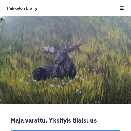
Siirry
Pukkelon Erä ry
sivun
Haku j
sisältöön
Maja varattu. Yksityis tilaisuus