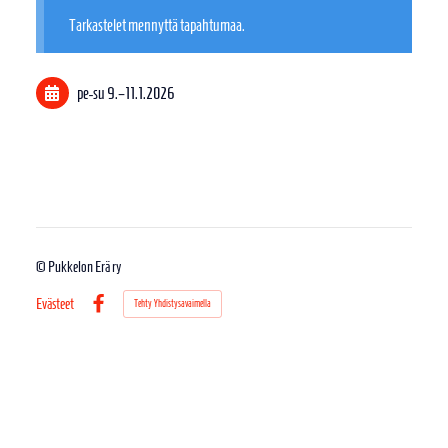
Tarkastelet mennyttä tapahtumaa.
pe-su
9.
–
11.1.2026
©
Pukkelon Erä ry
Evästeet
Tehty Yhdistysavaimella
Facebook