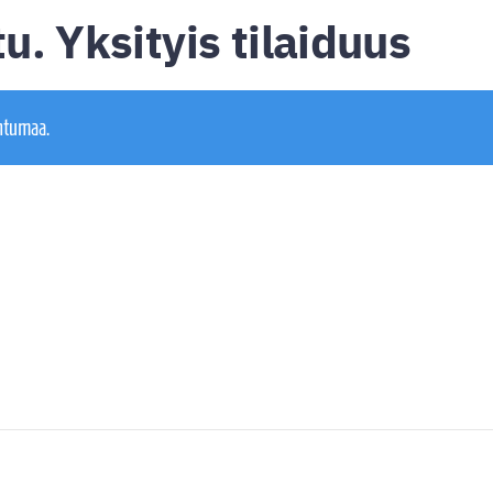
u. Yksityis tilaiduus
htumaa.