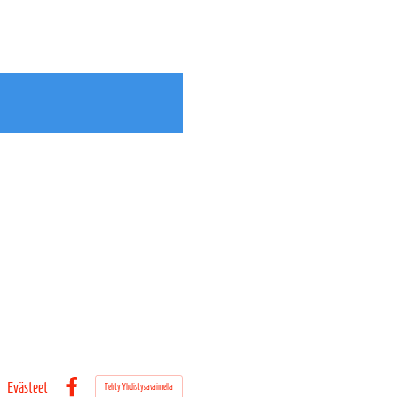
Evästeet
Tehty Yhdistysavaimella