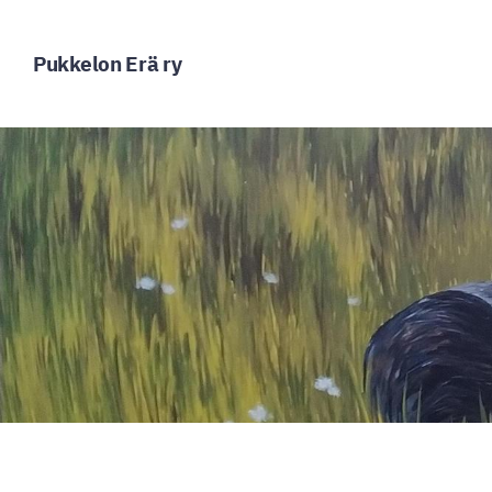
Siirry
sivun
Pukkelon Erä ry
sisältöön