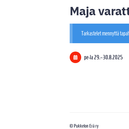
Maja varatt
Tarkastelet mennyttä tapa
pe-la
29.
–
30.8.2025
©
Pukkelon Erä ry