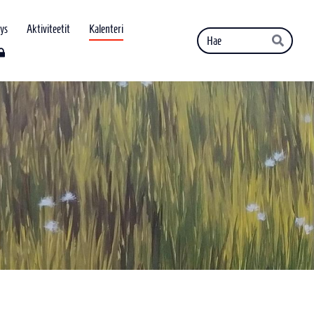
ys
Aktiviteetit
Kalenteri
Haku
Hae