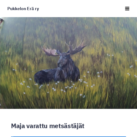
Siirry
Pukkelon Erä ry
sivun
Haku j
sisältöön
Maja varattu metsästäjät