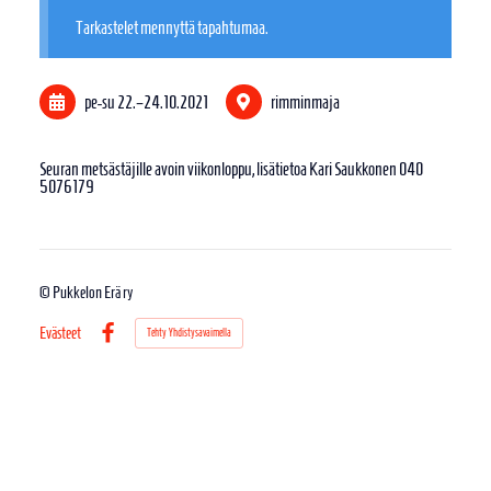
Tarkastelet mennyttä tapahtumaa.
pe-su
22.
–
24.10.2021
rimminmaja
Seuran metsästäjille avoin viikonloppu, lisätietoa Kari Saukkonen 040
5076179
©
Pukkelon Erä ry
Evästeet
Tehty Yhdistysavaimella
Facebook