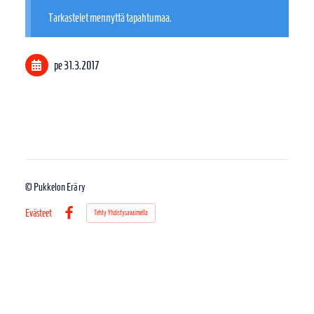
Tarkastelet mennyttä tapahtumaa.
pe 31.3.2017
©
Pukkelon Erä ry
Evästeet
Tehty Yhdistysavaimella
Facebook