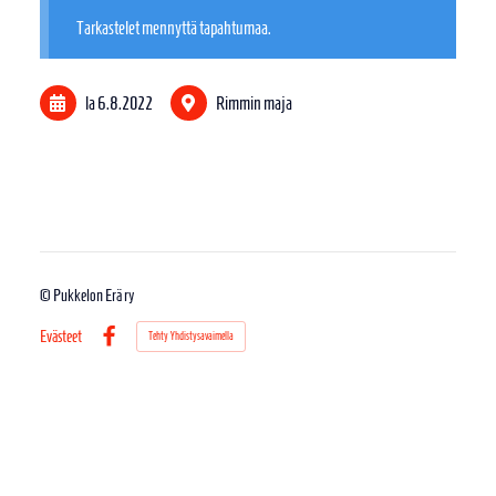
Tarkastelet mennyttä tapahtumaa.
la 6.8.2022
Rimmin maja
©
Pukkelon Erä ry
Evästeet
Tehty Yhdistysavaimella
Facebook