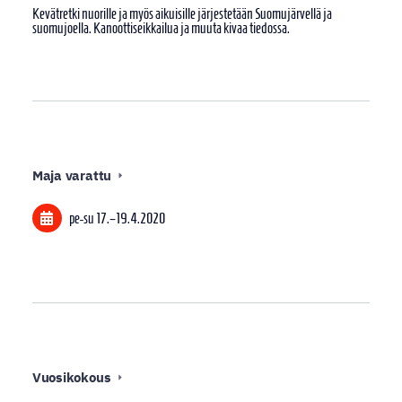
Kevätretki nuorille ja myös aikuisille järjestetään Suomujärvellä ja
suomujoella. Kanoottiseikkailua ja muuta kivaa tiedossa.
Maja varattu
pe-su
17.
–
19.4.2020
Vuosikokous