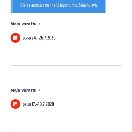
Olet selaamassa menneitä tapahtumia.
Selaa tulevia.
Maja varattu
pe-su
24.
–
26.7.2020
Maja varattu
pe-su
17.
–
19.7.2020