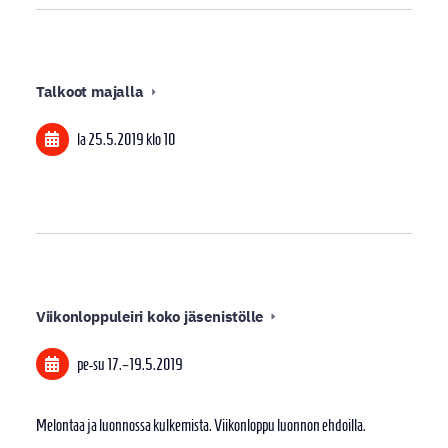
Talkoot majalla
la 25.5.2019
klo 10
Viikonloppuleiri koko jäsenistölle
pe-su
17.
–
19.5.2019
Melontaa ja luonnossa kulkemista. Viikonloppu luonnon ehdoilla.