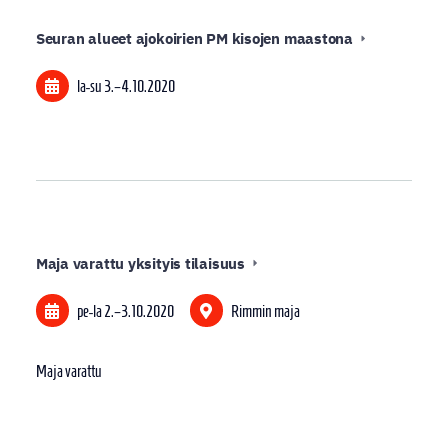
Seuran alueet ajokoirien PM kisojen maastona
la-su
3.
–
4.10.2020
Maja varattu yksityis tilaisuus
pe-la
2.
–
3.10.2020
Rimmin maja
Maja varattu