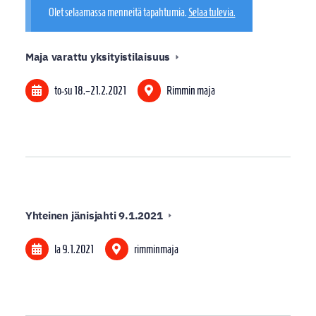
Olet selaamassa menneitä tapahtumia.
Selaa tulevia.
Maja varattu yksityistilaisuus
to-su
18.
–
21.2.2021
Rimmin maja
Yhteinen jänisjahti 9.1.2021
la 9.1.2021
rimminmaja